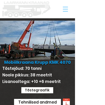
Mobiilkraana Krupp KMK 4070
Tõstejõud: 70 tonni
Noole pikkus: 38 meetrit
Lisanooltega: +10 +6 meetrit
Tõstegraafik
Tehnilised andmed