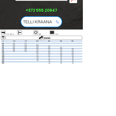
+372 555 20847
TELLI KRAANA
Tõstetehnika ja kraanad
+372 555 20847
Kaubaveod ja kinnisvara
+372 555 18871