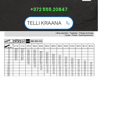
+372 555 20847
TELLI KRAANA
Tõstetehnika ja kraanad
+372 555 20847
Kaubaveod ja kinnisvara